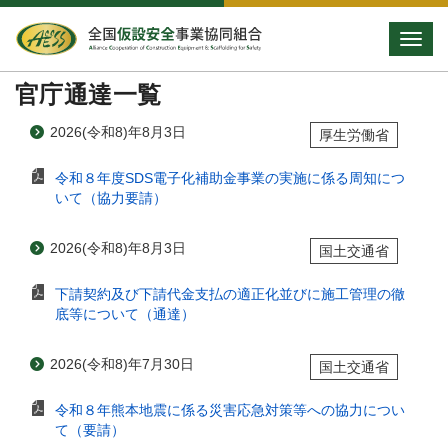
Toggle
官庁通達一覧
2026(令和8)年8月3日
厚生労働省
令和８年度SDS電子化補助金事業の実施に係る周知につ
いて（協力要請）
2026(令和8)年8月3日
国土交通省
下請契約及び下請代金支払の適正化並びに施工管理の徹
底等について（通達）
2026(令和8)年7月30日
国土交通省
令和８年熊本地震に係る災害応急対策等への協力につい
て（要請）