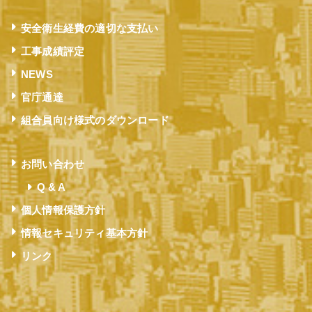
安全衛生経費の適切な支払い
工事成績評定
NEWS
官庁通達
組合員向け様式のダウンロード
お問い合わせ
Q & A
個人情報保護方針
情報セキュリティ基本方針
リンク