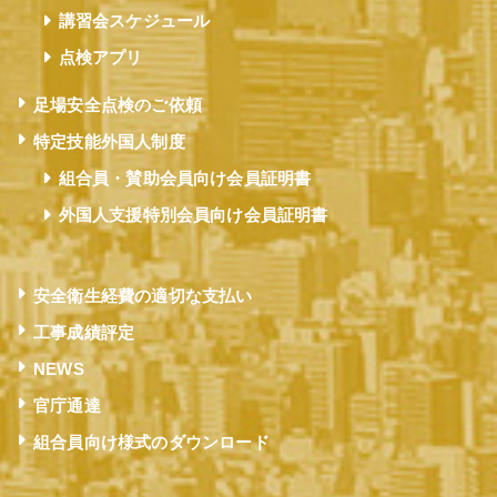
講習会スケジュール
点検アプリ
足場安全点検のご依頼
特定技能外国人制度
組合員・賛助会員向け会員証明書
外国人支援特別会員向け会員証明書
安全衛生経費の適切な支払い
工事成績評定
NEWS
官庁通達
組合員向け様式のダウンロード